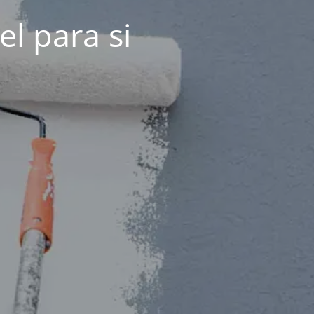
el para si
!