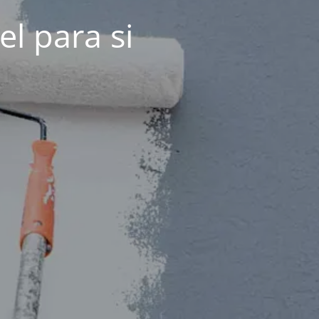
el para si
!